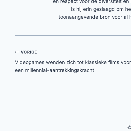
en respect voor de diversiteit en 
is hij erin geslaagd om h
toonaangevende bron voor al h
Bericht
VORIGE
Videogames wenden zich tot klassieke films voor
navigatie
een millennial-aantrekkingskracht
©