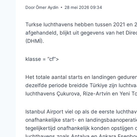
Door
Ömer Aydin
28 mei 2026 09:34
Turkse luchthavens hebben tussen 2021 en 20
afgehandeld, blijkt uit gegevens van het Dire
(DHMİ).
klasse = “cf”>
Het totale aantal starts en landingen geduren
dezelfde periode breidde Türkiye zijn luchtva
luchthavens Çukurova, Rize-Artvin en Yeni To
Istanbul Airport viel op als de eerste luchthav
onafhankelijke start- en landingsbaanoperat
tegelijkertijd onafhankelijk konden opstijgen
luchthavens zoals Antalya en Ankara Esenboğ