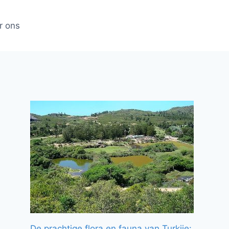
r ons
De prachtige flora en fauna van Turkije: