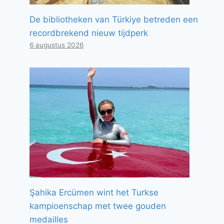
De bibliotheken van Türkiye betreden een
recordbrekend nieuw tijdperk
6 augustus 2026
Şahika Ercümen wint het Turkse
kampioenschap met twee gouden
medailles