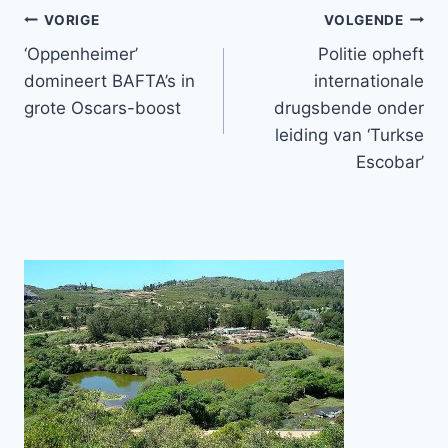
Bericht
VORIGE
VOLGENDE
‘Oppenheimer’
Politie opheft
navigatie
domineert BAFTA’s in
internationale
grote Oscars-boost
drugsbende onder
leiding van ‘Turkse
Escobar’