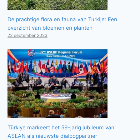
De prachtige flora en fauna van Turkije: Een
overzicht van bloemen en planten
23 september 2023
Türkiye markeert het 59-jarig jubileum van
ASEAN als nieuwste dialoogpartner