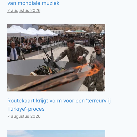
van mondiale muziek
7 augustus 2026
Routekaart krijgt vorm voor een ’terreurvrij
Türkiye’-proces
7 augustus 2026