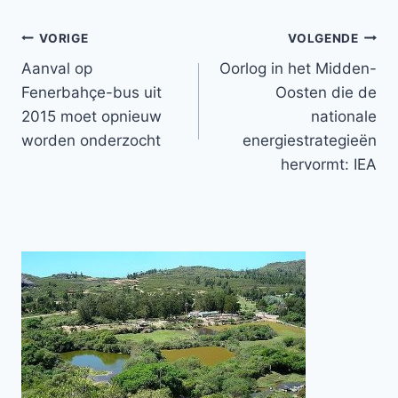
Bericht
VORIGE
VOLGENDE
Aanval op
Oorlog in het Midden-
navigatie
Fenerbahçe-bus uit
Oosten die de
2015 moet opnieuw
nationale
worden onderzocht
energiestrategieën
hervormt: IEA