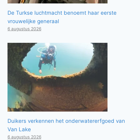
De Turkse luchtmacht benoemt haar eerste
vrouwelijke generaal
6 augustus 2026
Duikers verkennen het onderwatererfgoed van
Van Lake
6 augustus 2026