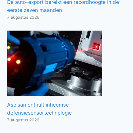
De auto-export bereikt een recordhoogte in de
eerste zeven maanden
7 augustus 2026
Aselsan onthult inheemse
defensiesensortechnologie
7 augustus 2026