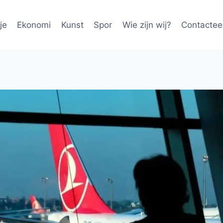
je
Ekonomi
Kunst
Spor
Wie zijn wij?
Contactee