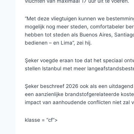
vluchten van maximaal 17 uur uit te voeren.
“Met deze vliegtuigen kunnen we bestemming
mogelijk nog meer steden, comfortabeler bere
hebben tot steden als Buenos Aires, Santia
bedienen – en Lima”, zei hij.
Şeker voegde eraan toe dat het speciaal ont
stellen Istanbul met meer langeafstandsbes
Şeker beschreef 2026 ook als een uitdagend j
een aanzienlijke brandstofgerelateerde kosten
impact van aanhoudende conflicten niet zal 
klasse = “cf”>