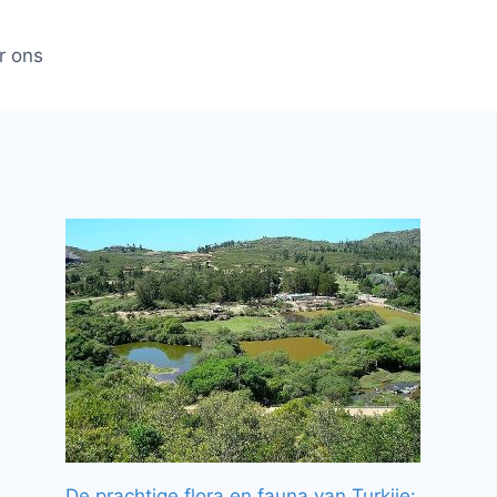
r ons
De prachtige flora en fauna van Turkije: