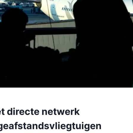
et directe netwerk
ngeafstandsvliegtuigen