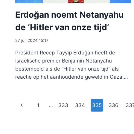
Erdoğan noemt Netanyahu
de ‘Hitler van onze tijd’
27 juli 2024 15:17
President Recep Tayyip Erdoğan heeft de
Israëlische premier Benjamin Netanyahu
bestempeld als de “Hitler van onze tijd” als
reactie op het aanhoudende geweld in Gaza….
Paginanavigatie
Vorige
1
…
333
334
335
336
33
pagina