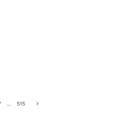
Volgende
7
…
515
pagina