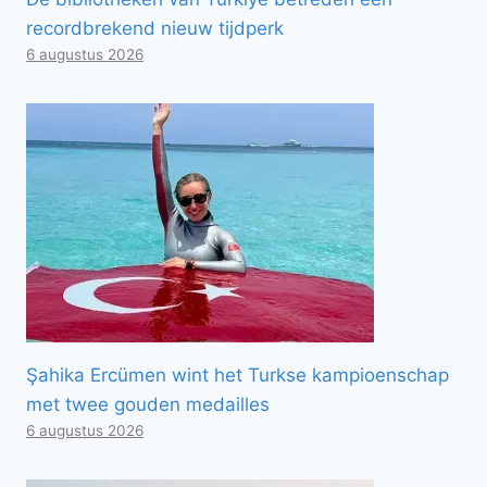
recordbrekend nieuw tijdperk
6 augustus 2026
Şahika Ercümen wint het Turkse kampioenschap
met twee gouden medailles
6 augustus 2026