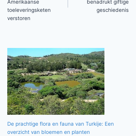
Amerikaanse
benadrukt giftige
toeleveringsketen
geschiedenis
verstoren
De prachtige flora en fauna van Turkije: Een
overzicht van bloemen en planten