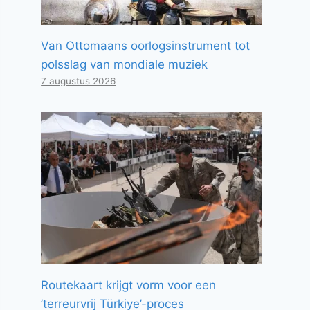
Van Ottomaans oorlogsinstrument tot
polsslag van mondiale muziek
7 augustus 2026
Routekaart krijgt vorm voor een
’terreurvrij Türkiye’-proces