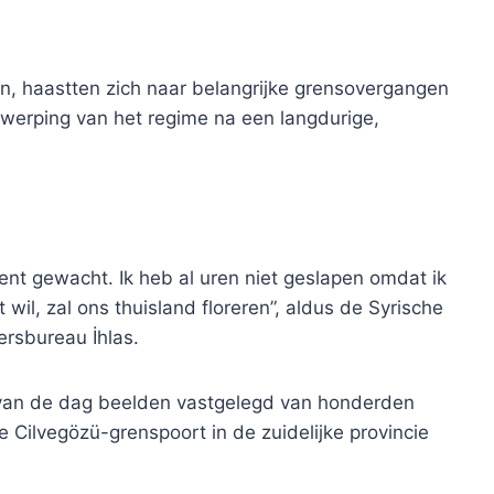
n, haastten zich naar belangrijke grensovergangen
werping van het regime na een langdurige,
ent gewacht. Ik heb al uren niet geslapen omdat ik
il, zal ons thuisland floreren”, aldus de Syrische
rsbureau İhlas.
van de dag beelden vastgelegd van honderden
j de Cilvegözü-grenspoort in de zuidelijke provincie