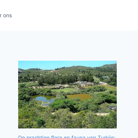
r ons
De prachtige flora en fauna van Turkije: