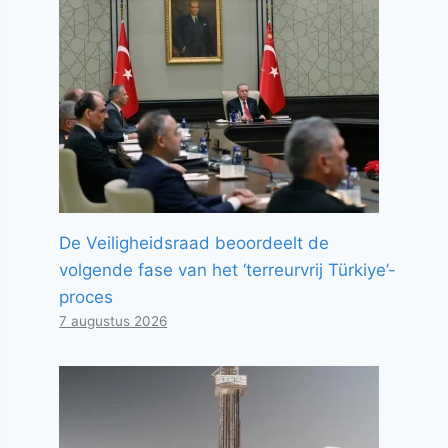
De Veiligheidsraad beoordeelt de
volgende fase van het ‘terreurvrij Türkiye’-
proces
7 augustus 2026