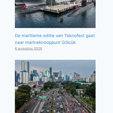
De maritieme editie van Teknofest gaat
naar marineknooppunt Gölcük
6 augustus 2026