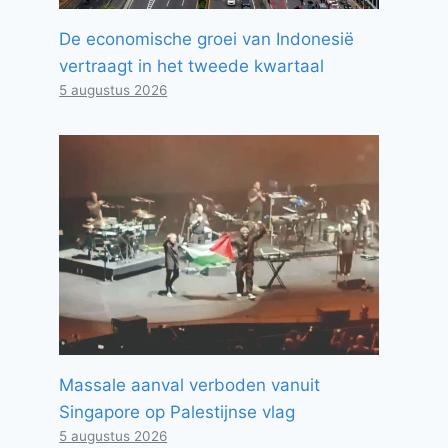
De economische groei van Indonesië
vertraagt ​​in het tweede kwartaal
5 augustus 2026
Massale aanval verboden vanuit
Singapore op Palestijnse vlag
5 augustus 2026