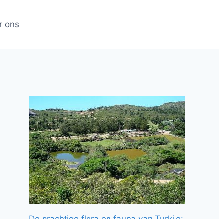
r ons
De prachtige flora en fauna van Turkije: