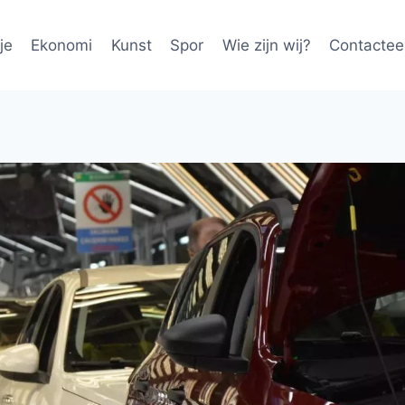
je
Ekonomi
Kunst
Spor
Wie zijn wij?
Contactee