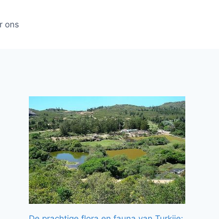
r ons
De prachtige flora en fauna van Turkije: