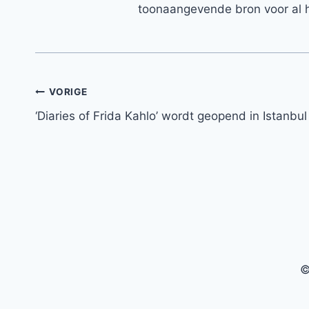
toonaangevende bron voor al h
Bericht
VORIGE
‘Diaries of Frida Kahlo’ wordt geopend in Istanbul
navigatie
©