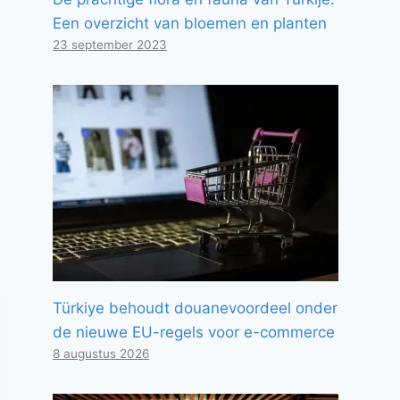
Een overzicht van bloemen en planten
23 september 2023
Türkiye behoudt douanevoordeel onder
de nieuwe EU-regels voor e-commerce
8 augustus 2026