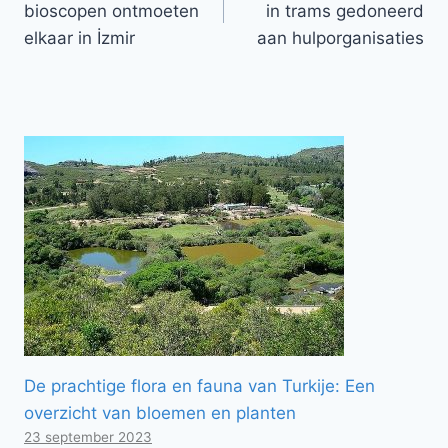
bioscopen ontmoeten
in trams gedoneerd
elkaar in İzmir
aan hulporganisaties
De prachtige flora en fauna van Turkije: Een
overzicht van bloemen en planten
23 september 2023