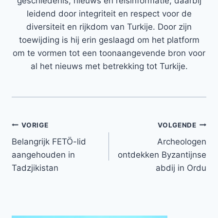
geschiedenis, nieuws en reisinformatie, daarbij
leidend door integriteit en respect voor de
diversiteit en rijkdom van Turkije. Door zijn
toewijding is hij erin geslaagd om het platform
om te vormen tot een toonaangevende bron voor
al het nieuws met betrekking tot Turkije.
Bericht
VORIGE
VOLGENDE
Belangrijk FETÖ-lid
Archeologen
navigatie
aangehouden in
ontdekken Byzantijnse
Tadzjikistan
abdij in Ordu