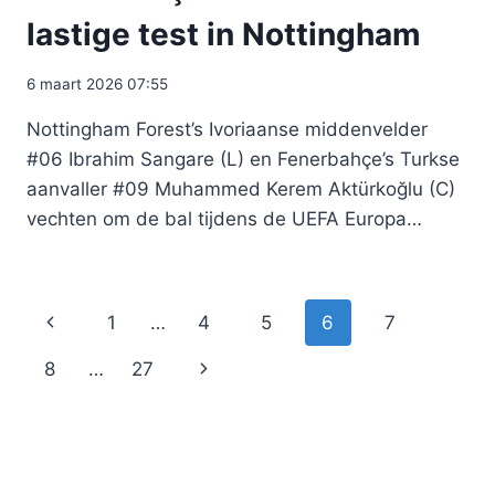
lastige test in Nottingham
6 maart 2026 07:55
Nottingham Forest’s Ivoriaanse middenvelder
#06 Ibrahim Sangare (L) en Fenerbahçe’s Turkse
aanvaller #09 Muhammed Kerem Aktürkoğlu (C)
vechten om de bal tijdens de UEFA Europa…
Paginanavigatie
Vorige
1
…
4
5
6
7
pagina
Volgende
8
…
27
pagina