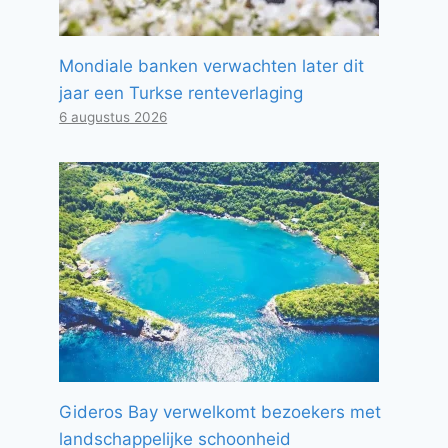
Mondiale banken verwachten later dit
jaar een Turkse renteverlaging
6 augustus 2026
Gideros Bay verwelkomt bezoekers met
landschappelijke schoonheid