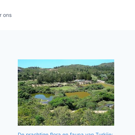
r ons
De prachtige flora en fauna van Turkije: