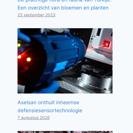
Een overzicht van bloemen en planten
23 september 2023
Aselsan onthult inheemse
defensiesensortechnologie
7 augustus 2026