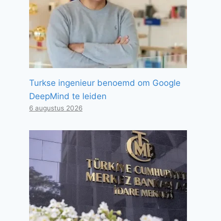
Turkse ingenieur benoemd om Google
DeepMind te leiden
6 augustus 2026