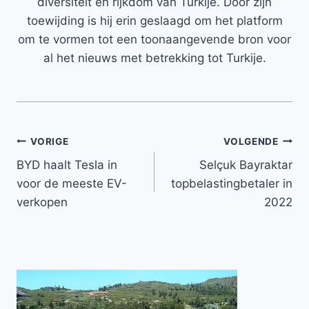
diversiteit en rijkdom van Turkije. Door zijn
toewijding is hij erin geslaagd om het platform
om te vormen tot een toonaangevende bron voor
al het nieuws met betrekking tot Turkije.
Bericht
VORIGE
VOLGENDE
BYD haalt Tesla in
Selçuk Bayraktar
navigatie
voor de meeste EV-
topbelastingbetaler in
verkopen
2022