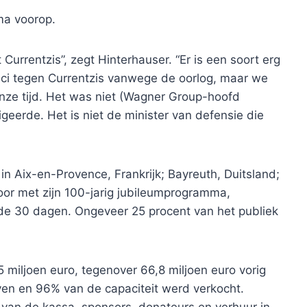
ma voorop.
Currentzis”, zegt Hinterhauser. “Er is een soort erg
tici tegen Currentzis vanwege de oorlog, maar we
nze tijd. Het was niet (Wagner Group-hoofd
igeerde. Het is niet de minister van defensie die
in Aix-en-Provence, Frankrijk; Bayreuth, Duitsland;
or met zijn 100-jarig jubileumprogramma,
e 30 dagen. Ongeveer 25 procent van het publiek
5 miljoen euro, tegenover 66,8 miljoen euro vorig
ven en 96% van de capaciteit werd verkocht.
van de kassa, sponsors, donateurs en verhuur in