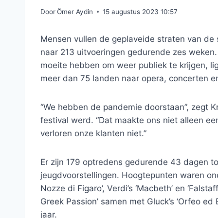
Door
Ömer Aydin
15 augustus 2023 10:57
Mensen vullen de geplaveide straten van de
naar 213 uitvoeringen gedurende zes weken. T
moeite hebben om weer publiek te krijgen, li
meer dan 75 landen naar opera, concerten e
“We hebben de pandemie doorstaan”, zegt Kri
festival werd. “Dat maakte ons niet alleen ee
verloren onze klanten niet.”
Er zijn 179 optredens gedurende 43 dagen to
jeugdvoorstellingen. Hoogtepunten waren on
Nozze di Figaro’, Verdi’s ‘Macbeth’ en ‘Falsta
Greek Passion’ samen met Gluck’s ‘Orfeo ed Eur
jaar.