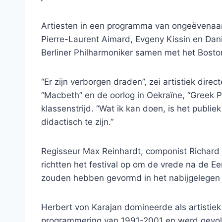
Artiesten in een programma van ongeëvenaard
Pierre-Laurent Aimard, Evgeny Kissin en Dani
Berliner Philharmoniker samen met het Bost
“Er zijn verborgen draden”, zei artistiek dire
“Macbeth” en de oorlog in Oekraïne, “Greek P
klassenstrijd. “Wat ik kan doen, is het publi
didactisch te zijn.”
Regisseur Max Reinhardt, componist Richard
richtten het festival op om de vrede na de E
zouden hebben gevormd in het nabijgelegen 
Herbert von Karajan domineerde als artistiek
programmering van 1991-2001 en werd gevolg