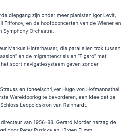
e diepgang zijn onder meer pianisten Igor Levit,
il Trifonov, en de hoofdconcerten van de Wiener en
on Symphony Orchestra.
cteur Markus Hinterhauser, die parallellen trok tussen
assion” en de migrantencrisis en “Figaro” met
ek het soort navigatiesysteem geven zonder
 Strauss en toneelschrijver Hugo von Hofmannsthal
erste Wereldoorlog te bevorderen, een idee dat ze
Schloss Leopoldskron van Reinhardt.
 directeur van 1956-88. Gerard Mortier herzag de
d door Peter Ruzicka en Jürgen Flimm.