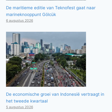
De maritieme editie van Teknofest gaat naar
marineknooppunt Gölcük
6 augustus 2026
De economische groei van Indonesië vertraagt ​​in
het tweede kwartaal
5 augustus 2026