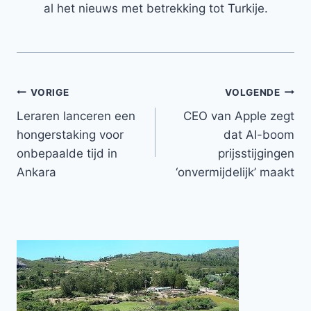
al het nieuws met betrekking tot Turkije.
Bericht
VORIGE
VOLGENDE
Leraren lanceren een
CEO van Apple zegt
navigatie
hongerstaking voor
dat AI-boom
onbepaalde tijd in
prijsstijgingen
Ankara
‘onvermijdelijk’ maakt