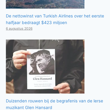
De nettowinst van Turkish Airlines over het eerste
halfjaar bedraagt ​​$423 miljoen
6 augustus 2026
Duizenden rouwen bij de begrafenis van de Ierse
muzikant Glen Hansard