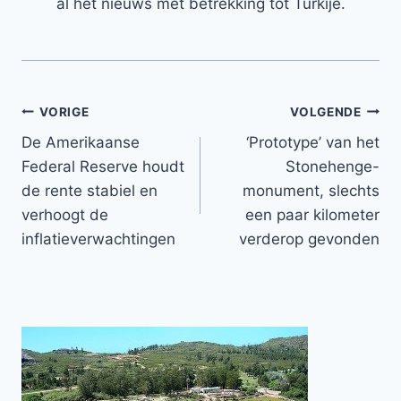
al het nieuws met betrekking tot Turkije.
Bericht
VORIGE
VOLGENDE
De Amerikaanse
‘Prototype’ van het
navigatie
Federal Reserve houdt
Stonehenge-
de rente stabiel en
monument, slechts
verhoogt de
een paar kilometer
inflatieverwachtingen
verderop gevonden