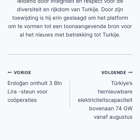
leidend door integriteit en respect voor de
diversiteit en rijkdom van Turkije. Door zijn
toewijding is hij erin geslaagd om het platform
om te vormen tot een toonaangevende bron voor
al het nieuws met betrekking tot Turkije.
Bericht
VORIGE
VOLGENDE
Erdoğan onthult 3 Bln
Türkiye’s
navigatie
Lira -steun voor
hernieuwbare
coöperaties
elektriciteitscapaciteit
bovenaan 74 GW
vanaf augustus