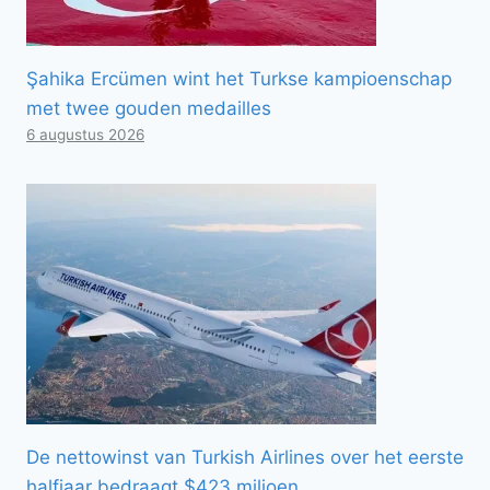
Şahika Ercümen wint het Turkse kampioenschap
met twee gouden medailles
6 augustus 2026
De nettowinst van Turkish Airlines over het eerste
halfjaar bedraagt ​​$423 miljoen