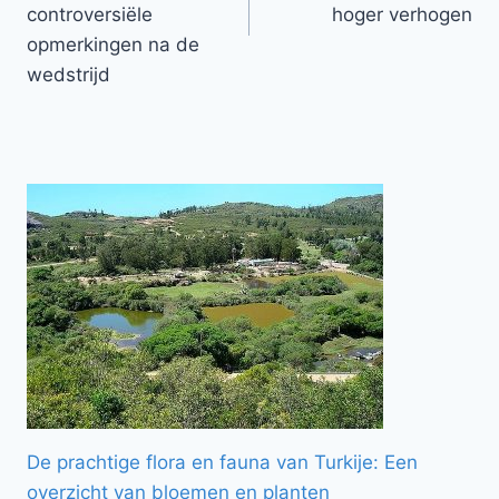
controversiële
hoger verhogen
opmerkingen na de
wedstrijd
De prachtige flora en fauna van Turkije: Een
overzicht van bloemen en planten