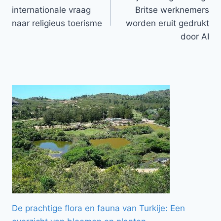
navigatie
internationale vraag
Britse werknemers
naar religieus toerisme
worden eruit gedrukt
door AI
De prachtige flora en fauna van Turkije: Een