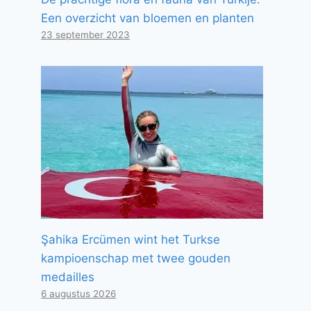
Een overzicht van bloemen en planten
23 september 2023
Şahika Ercümen wint het Turkse
kampioenschap met twee gouden
medailles
6 augustus 2026