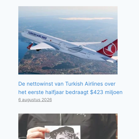
De nettowinst van Turkish Airlines over
het eerste halfjaar bedraagt ​​$423 miljoen
6 augustus 2026