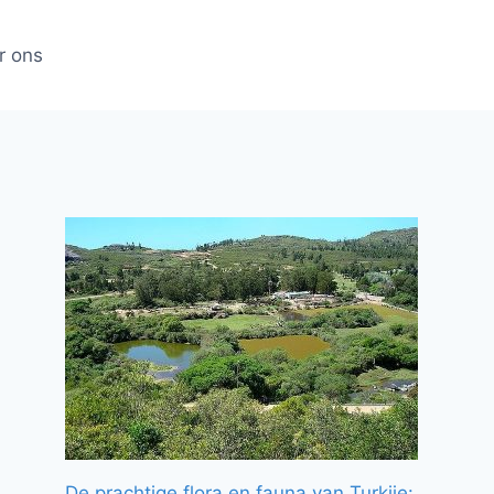
r ons
De prachtige flora en fauna van Turkije: