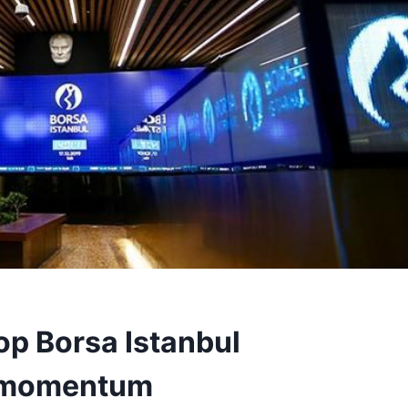
p Borsa Istanbul
s momentum