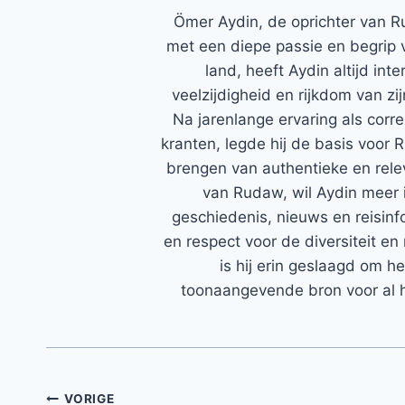
Ömer Aydin, de oprichter van R
met een diepe passie en begrip 
land, heeft Aydin altijd in
veelzijdigheid en rijkdom van zi
Na jarenlange ervaring als corr
kranten, legde hij de basis voor 
brengen van authentieke en rele
van Rudaw, wil Aydin meer 
geschiedenis, nieuws en reisinfo
en respect voor de diversiteit en 
is hij erin geslaagd om h
toonaangevende bron voor al h
Bericht
VORIGE