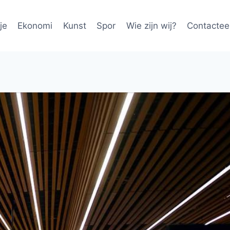
je
Ekonomi
Kunst
Spor
Wie zijn wij?
Contactee