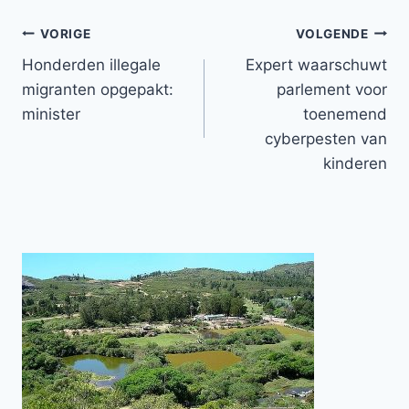
Bericht
VORIGE
VOLGENDE
Honderden illegale
Expert waarschuwt
navigatie
migranten opgepakt:
parlement voor
minister
toenemend
cyberpesten van
kinderen