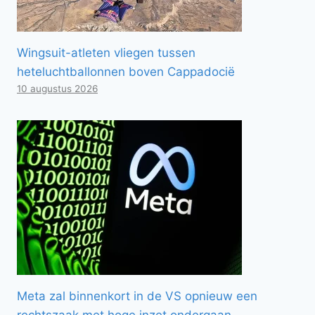
Wingsuit-atleten vliegen tussen
heteluchtballonnen boven Cappadocië
10 augustus 2026
Meta zal binnenkort in de VS opnieuw een
rechtszaak met hoge inzet ondergaan