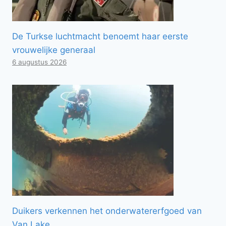
De Turkse luchtmacht benoemt haar eerste
vrouwelijke generaal
6 augustus 2026
Duikers verkennen het onderwatererfgoed van
Van Lake