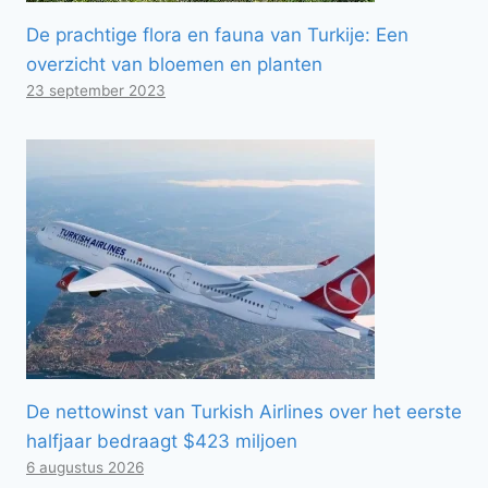
De prachtige flora en fauna van Turkije: Een
overzicht van bloemen en planten
23 september 2023
De nettowinst van Turkish Airlines over het eerste
halfjaar bedraagt ​​$423 miljoen
6 augustus 2026