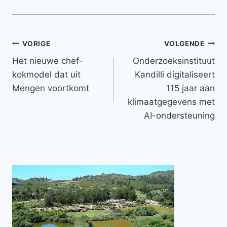
Bericht
VORIGE
VOLGENDE
Het nieuwe chef-
Onderzoeksinstituut
navigatie
kokmodel dat uit
Kandilli digitaliseert
Mengen voortkomt
115 jaar aan
klimaatgegevens met
AI-ondersteuning