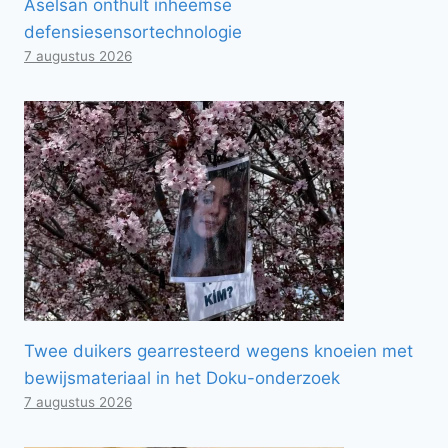
Aselsan onthult inheemse
defensiesensortechnologie
7 augustus 2026
Twee duikers gearresteerd wegens knoeien met
bewijsmateriaal in het Doku-onderzoek
7 augustus 2026