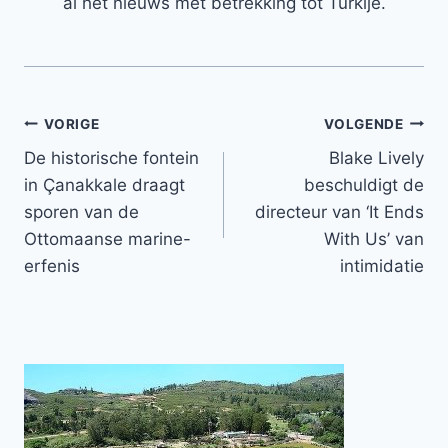
al het nieuws met betrekking tot Turkije.
Bericht
VORIGE
VOLGENDE
De historische fontein
Blake Lively
navigatie
in Çanakkale draagt ​​
beschuldigt de
sporen van de
directeur van ‘It Ends
Ottomaanse marine-
With Us’ van
erfenis
intimidatie