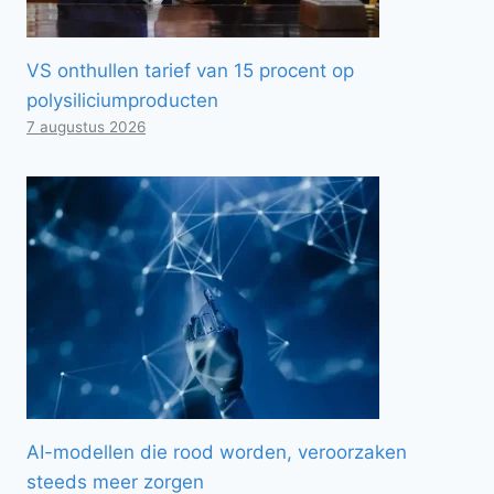
VS onthullen tarief van 15 procent op
polysiliciumproducten
7 augustus 2026
AI-modellen die rood worden, veroorzaken
steeds meer zorgen