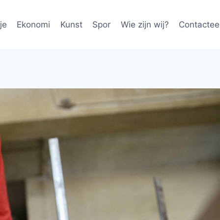
je
Ekonomi
Kunst
Spor
Wie zijn wij?
Contactee