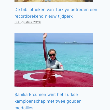
De bibliotheken van Türkiye betreden een
recordbrekend nieuw tijdperk
6 augustus 2026
Şahika Ercümen wint het Turkse
kampioenschap met twee gouden
medailles