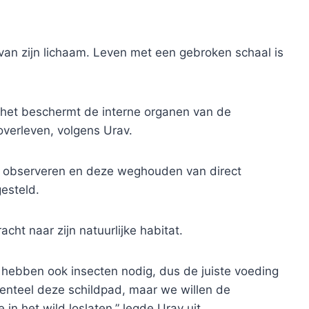
van zijn lichaam. Leven met een gebroken schaal is
, het beschermt de interne organen van de
overleven, volgens Urav.
tijd observeren en deze weghouden van direct
gesteld.
cht naar zijn natuurlijke habitat.
 hebben ook insecten nodig, dus de juiste voeding
menteel deze schildpad, maar we willen de
in het wild loslaten,” legde Urav uit.