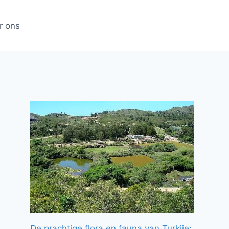
r ons
De prachtige flora en fauna van Turkije: