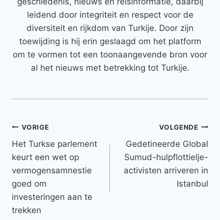
geschiedenis, nieuws en reisinformatie, daarbij
leidend door integriteit en respect voor de
diversiteit en rijkdom van Turkije. Door zijn
toewijding is hij erin geslaagd om het platform
om te vormen tot een toonaangevende bron voor
al het nieuws met betrekking tot Turkije.
Bericht
VORIGE
VOLGENDE
Het Turkse parlement
Gedetineerde Global
navigatie
keurt een wet op
Sumud-hulpflottielje-
vermogensamnestie
activisten arriveren in
goed om
Istanbul
investeringen aan te
trekken