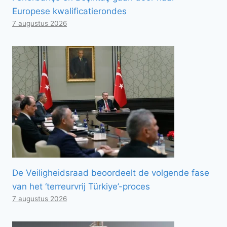
Europese kwalificatierondes
7 augustus 2026
De Veiligheidsraad beoordeelt de volgende fase
van het ‘terreurvrij Türkiye’-proces
7 augustus 2026