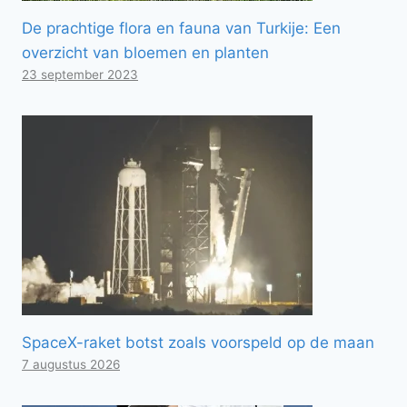
De prachtige flora en fauna van Turkije: Een
overzicht van bloemen en planten
23 september 2023
SpaceX-raket botst zoals voorspeld op de maan
7 augustus 2026