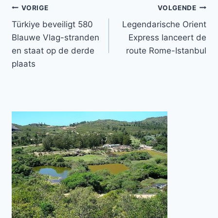
Bericht
VORIGE
VOLGENDE
Türkiye beveiligt 580
Legendarische Orient
navigatie
Blauwe Vlag-stranden
Express lanceert de
en staat op de derde
route Rome-Istanbul
plaats