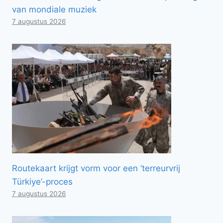
van mondiale muziek
7 augustus 2026
Routekaart krijgt vorm voor een ’terreurvrij
Türkiye’-proces
7 augustus 2026