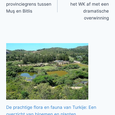
navigatie
provinciegrens tussen
het WK af met een
Muş en Bitlis
dramatische
overwinning
De prachtige flora en fauna van Turkije: Een
overzicht van bloemen en planten