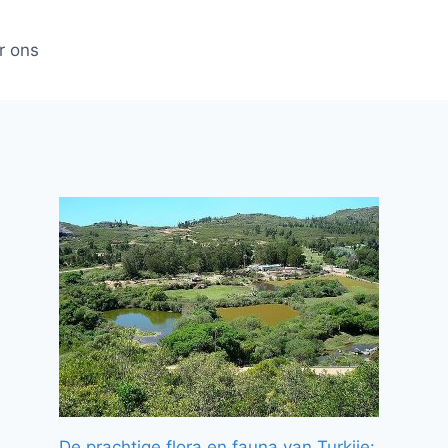
r ons
De prachtige flora en fauna van Turkije: