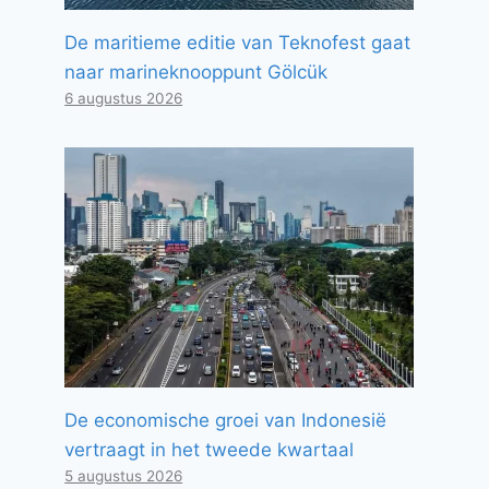
De maritieme editie van Teknofest gaat
naar marineknooppunt Gölcük
6 augustus 2026
De economische groei van Indonesië
vertraagt ​​in het tweede kwartaal
5 augustus 2026