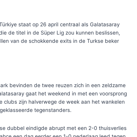
Türkiye staat op 26 april centraal als Galatasaray
ie de titel in de Süper Lig zou kunnen beslissen,
ellen van de schokkende exits in de Turkse beker
 Park bevinden de twee reuzen zich in een zeldzame
alatasaray gaat het weekend in met een voorsprong
ide clubs zijn halverwege de week aan het wankelen
r geklasseerde tegenstanders.
se dubbel eindigde abrupt met een 2-0 thuisverlies
erbahçe een dag eerder een 1-0 nederlaag leed tegen