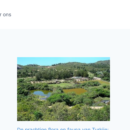
r ons
De prachtige flora en fauna van Turkije: