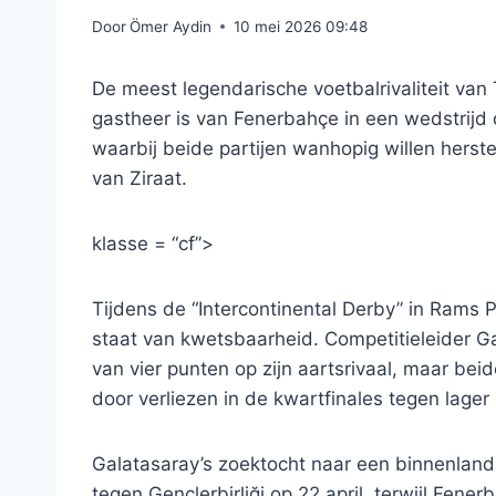
Door
Ömer Aydin
10 mei 2026 09:48
De meest legendarische voetbalrivaliteit van 
gastheer is van Fenerbahçe in een wedstrijd d
waarbij beide partijen wanhopig willen herst
van Ziraat.
klasse = “cf”>
Tijdens de “Intercontinental Derby” in Rams
staat van kwetsbaarheid. Competitieleider G
van vier punten op zijn aartsrivaal, maar be
door verliezen in de kwartfinales tegen lage
Galatasaray’s zoektocht naar een binnenland
tegen Gençlerbirliği op 22 april, terwijl Fen