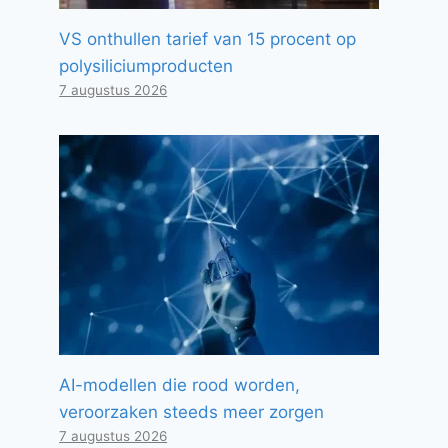
VS onthullen tarief van 15 procent op
polysiliciumproducten
7 augustus 2026
AI-modellen die rood worden,
veroorzaken steeds meer zorgen
7 augustus 2026