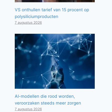
VS onthullen tarief van 15 procent op
polysiliciumproducten
7 augustus 2026
AI-modellen die rood worden,
veroorzaken steeds meer zorgen
7 augustus 2026