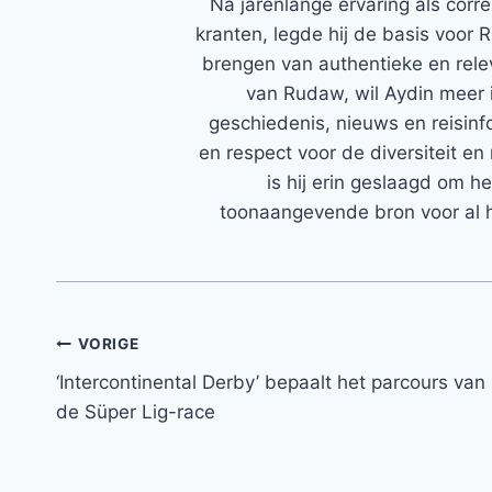
Na jarenlange ervaring als corr
kranten, legde hij de basis voor 
brengen van authentieke en rele
van Rudaw, wil Aydin meer 
geschiedenis, nieuws en reisinfo
en respect voor de diversiteit en 
is hij erin geslaagd om h
toonaangevende bron voor al h
Bericht
VORIGE
‘Intercontinental Derby’ bepaalt het parcours van
navigatie
de Süper Lig-race