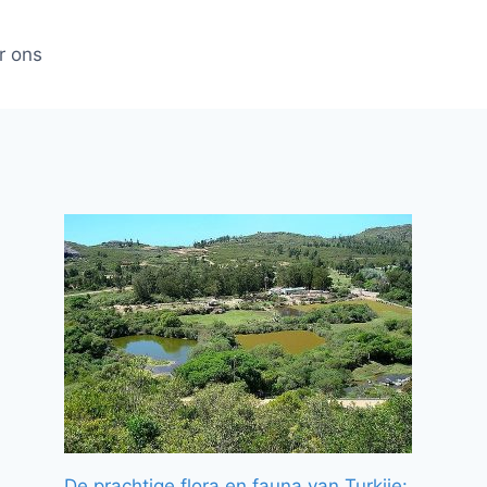
r ons
De prachtige flora en fauna van Turkije: