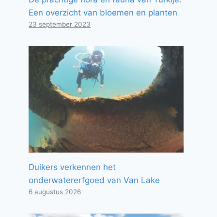
Een overzicht van bloemen en planten
23 september 2023
Duikers verkennen het
onderwatererfgoed van Van Lake
6 augustus 2026