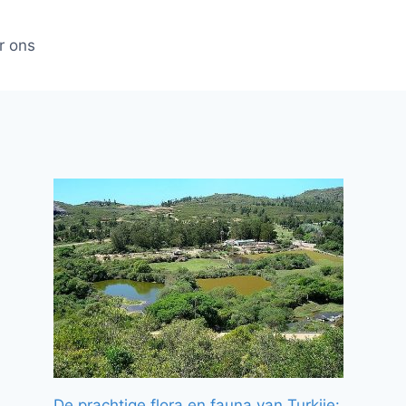
r ons
De prachtige flora en fauna van Turkije: