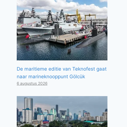
De maritieme editie van Teknofest gaat
naar marineknooppunt Gölcük
6 augustus 2026