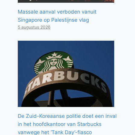
Massale aanval verboden vanuit
Singapore op Palestijnse vlag
5 augustus 2026
De Zuid-Koreaanse politie doet een inval
in het hoofdkantoor van Starbucks
vanwege het ‘Tank Day’-fiasco