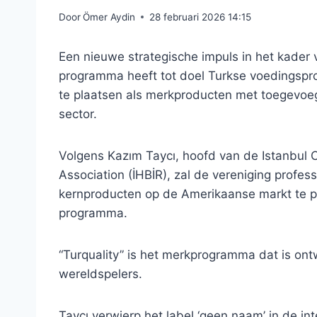
Door
Ömer Aydin
28 februari 2026 14:15
Een nieuwe strategische impuls in het kader 
programma heeft tot doel Turkse voedingspr
te plaatsen als merkproducten met toegevo
sector.
Volgens Kazım Taycı, hoofd van de Istanbul C
Association (İHBİR), zal de vereniging profe
kernproducten op de Amerikaanse markt te pos
programma.
“Turquality” is het merkprogramma dat is on
wereldspelers.
Taycı verwierp het label ‘geen naam’ in de i