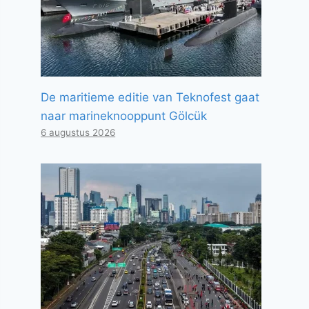
De maritieme editie van Teknofest gaat
naar marineknooppunt Gölcük
6 augustus 2026