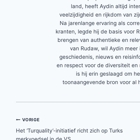
land, heeft Aydin altijd in
veelzijdigheid en rijkdom van zi
Na jarenlange ervaring als corr
kranten, legde hij de basis voor 
brengen van authentieke en rele
van Rudaw, wil Aydin meer 
geschiedenis, nieuws en reisinfo
en respect voor de diversiteit en 
is hij erin geslaagd om h
toonaangevende bron voor al h
Bericht
VORIGE
Het ‘Turquality’-initiatief richt zich op Turks
navigatie
merkvoedsel in de VS