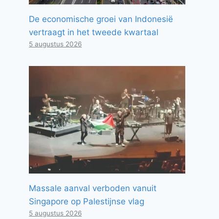
De economische groei van Indonesië
vertraagt ​​in het tweede kwartaal
5 augustus 2026
Massale aanval verboden vanuit
Singapore op Palestijnse vlag
5 augustus 2026