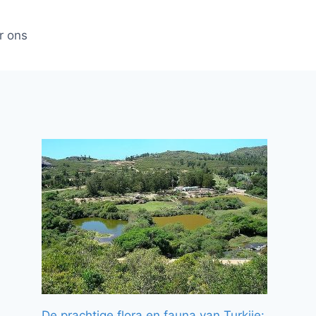
r ons
De prachtige flora en fauna van Turkije: