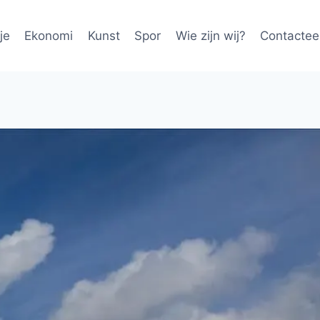
je
Ekonomi
Kunst
Spor
Wie zijn wij?
Contactee