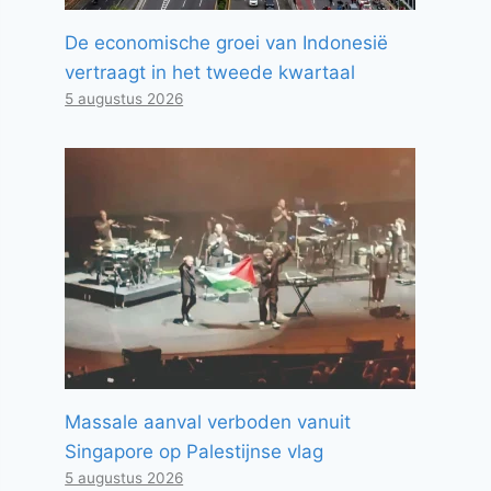
De economische groei van Indonesië
vertraagt ​​in het tweede kwartaal
5 augustus 2026
Massale aanval verboden vanuit
Singapore op Palestijnse vlag
5 augustus 2026