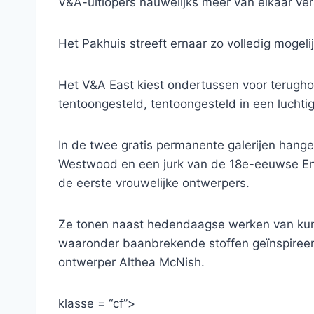
V&A-uitlopers nauwelijks méér van elkaar vers
Het Pakhuis streeft ernaar zo volledig mogelij
Het V&A East kiest ondertussen voor terugh
tentoongesteld, tentoongesteld in een luchtig
In de twee gratis permanente galerijen han
Westwood en een jurk van de 18e-eeuwse En
de eerste vrouwelijke ontwerpers.
Ze tonen naast hedendaagse werken van kun
waaronder baanbrekende stoffen geïnspireer
ontwerper Althea McNish.
klasse = “cf”>