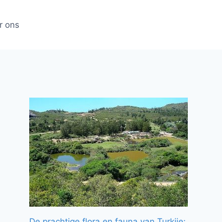
r ons
De prachtige flora en fauna van Turkije: