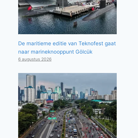
De maritieme editie van Teknofest gaat
naar marineknooppunt Gölcük
6 augustus 2026