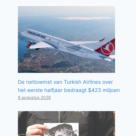
De nettowinst van Turkish Airlines over
het eerste halfjaar bedraagt ​​$423 miljoen
6 augustus 2026