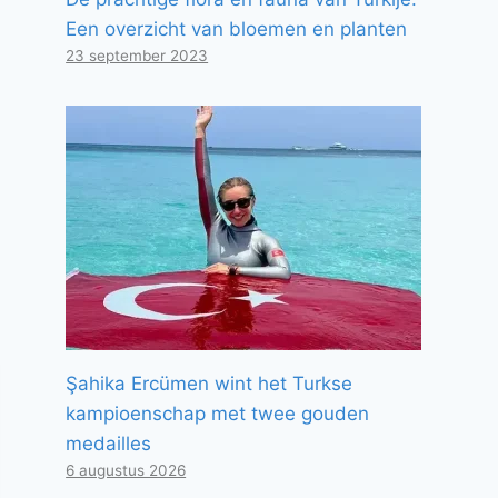
Een overzicht van bloemen en planten
23 september 2023
Şahika Ercümen wint het Turkse
kampioenschap met twee gouden
medailles
6 augustus 2026