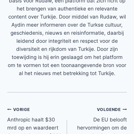
basis voor Rudaw, een platform dat zich richt op
het brengen van authentieke en relevante
content over Turkije. Door middel van Rudaw, wil
Aydin meer informeren over de Turkse cultuur,
geschiedenis, nieuws en reisinformatie, daarbij
leidend door integriteit en respect voor de
diversiteit en rijkdom van Turkije. Door zijn
toewijding is hij erin geslaagd om het platform
om te vormen tot een toonaangevende bron voor
al het nieuws met betrekking tot Turkije.
Bericht
VORIGE
VOLGENDE
Anthropic haalt $30
De EU belooft
navigatie
mrd op en waardeert
hervormingen om de