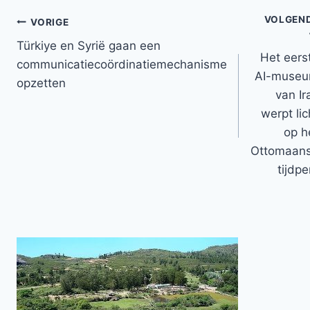
VOLGEN
Bericht
VORIGE
Türkiye en Syrië gaan een
navigatie
Het eers
communicatiecoördinatiemechanisme
AI-muse
opzetten
van Ir
werpt lic
op h
Ottomaan
tijdpe