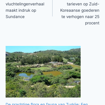
navigatie
vluchtelingenverhaal
tarieven op Zuid-
maakt indruk op
Koreaanse goederen
Sundance
te verhogen naar 25
procent
De prachtige flora en fauna van Turkije: Een