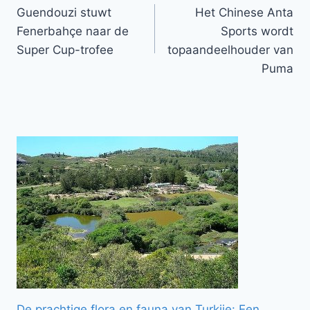
Guendouzi stuwt
Het Chinese Anta
navigatie
Fenerbahçe naar de
Sports wordt
Super Cup-trofee
topaandeelhouder van
Puma
De prachtige flora en fauna van Turkije: Een