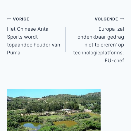
Bericht
VORIGE
VOLGENDE
Het Chinese Anta
Europa ‘zal
navigatie
Sports wordt
ondenkbaar gedrag
topaandeelhouder van
niet tolereren’ op
Puma
technologieplatforms:
EU-chef